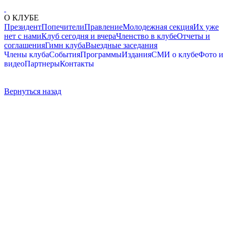
О КЛУБЕ
Президент
Попечители
Правление
Молодежная секция
Их уже
нет с нами
Клуб сегодня и вчера
Членство в клубе
Отчеты и
соглашения
Гимн клуба
Выездные заседания
Члены клуба
События
Программы
Издания
СМИ о клубе
Фото и
видео
Партнеры
Контакты
Вернуться назад