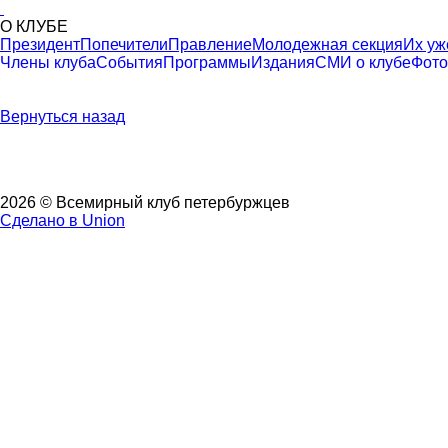
О КЛУБЕ
Президент
Попечители
Правление
Молодежная секция
Их уж
Члены клуба
События
Программы
Издания
СМИ о клубе
Фото
Вернуться назад
2026 © Всемирный клуб петербуржцев
Сделано в Union