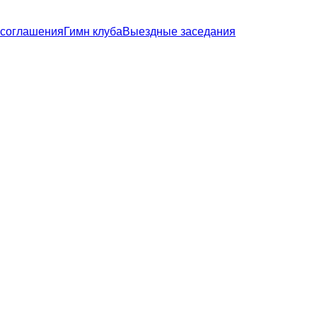
 соглашения
Гимн клуба
Выездные заседания