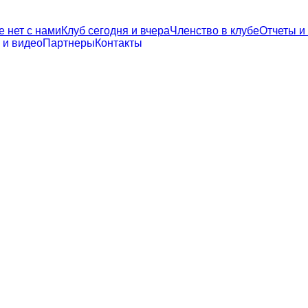
е нет с нами
Клуб сегодня и вчера
Членство в клубе
Отчеты и
 и видео
Партнеры
Контакты