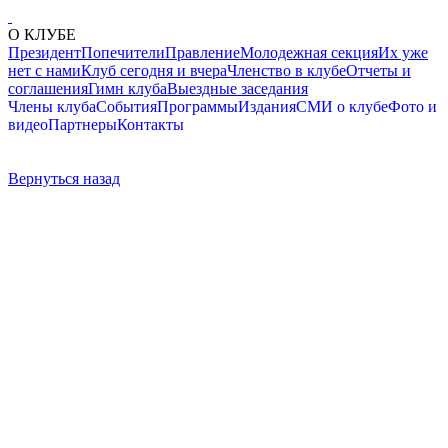
О КЛУБЕ
Президент
Попечители
Правление
Молодежная секция
Их уже
нет с нами
Клуб сегодня и вчера
Членство в клубе
Отчеты и
соглашения
Гимн клуба
Выездные заседания
Члены клуба
События
Программы
Издания
СМИ о клубе
Фото и
видео
Партнеры
Контакты
Вернуться назад