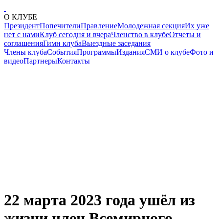
О КЛУБЕ
Президент
Попечители
Правление
Молодежная секция
Их уже
нет с нами
Клуб сегодня и вчера
Членство в клубе
Отчеты и
соглашения
Гимн клуба
Выездные заседания
Члены клуба
События
Программы
Издания
СМИ о клубе
Фото и
видео
Партнеры
Контакты
22 марта 2023 года ушёл из
жизни член Всемирного