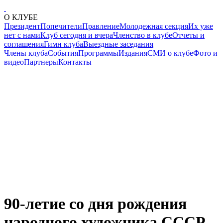
О КЛУБЕ
Президент
Попечители
Правление
Молодежная секция
Их уже
нет с нами
Клуб сегодня и вчера
Членство в клубе
Отчеты и
соглашения
Гимн клуба
Выездные заседания
Члены клуба
События
Программы
Издания
СМИ о клубе
Фото и
видео
Партнеры
Контакты
90-летие со дня рождения
народного художника СССР