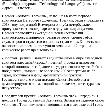
(Routledge) и журнала “Technology and Language” (совместно с
Дарьей Быльевой).
Премия «Золотой Трезини», названная в честь первого
архитектора Петербурга Доменико Трезини, была учреждена в
2018 году под эгидой Всемирного клуба петербуржцев и
присуждается за вклад в архитектуру как вид искусства.
Премия проводится ежегодно и вовлекает тысячи
архитекторов, дизайнеров, реставраторов, сценографов,
скульпторов и студентов из разных стран мира. За шесть лет
на соискание премии поступили заявки из 112 стран, а
количество работ превысило 4200.
«Золотой Трезини» является единственной в мире ежегодной
архитектурно-дизайнерской премией, проекты лауреатов
которой пополняют собрание государственного музея. Работы
победителей, выбранные более чем 200 экспертами из 32
стран, поступают в фонд архитектурной графики
Государственного музея истории Санкт-Петербурга и
демонстрируются на ежегодной выставке «Архитектура как
искусство».
Победителей премии «Золотой Трезини-2023» наградили 15
ноября в Государственном Эрмитаже. Заявки на седьмой сезон
«Золотого Трезини» начнут приниматься в феврале 2024 года.