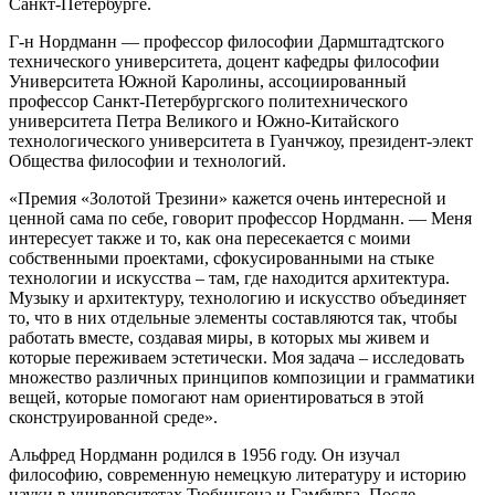
Санкт-Петербурге.
Г-н Нордманн — профессор философии Дармштадтского
технического университета, доцент кафедры философии
Университета Южной Каролины, ассоциированный
профессор Санкт-Петербургского политехнического
университета Петра Великого и Южно-Китайского
технологического университета в Гуанчжоу, президент-элект
Общества философии и технологий.
«Премия «Золотой Трезини» кажется очень интересной и
ценной сама по себе, говорит профессор Нордманн. — Меня
интересует также и то, как она пересекается с моими
собственными проектами, сфокусированными на стыке
технологии и искусства – там, где находится архитектура.
Музыку и архитектуру, технологию и искусство объединяет
то, что в них отдельные элементы составляются так, чтобы
работать вместе, создавая миры, в которых мы живем и
которые переживаем эстетически. Моя задача – исследовать
множество различных принципов композиции и грамматики
вещей, которые помогают нам ориентироваться в этой
сконструированной среде».
Альфред Нордманн родился в 1956 году. Он изучал
философию, современную немецкую литературу и историю
науки в университетах Тюбингена и Гамбурга. После