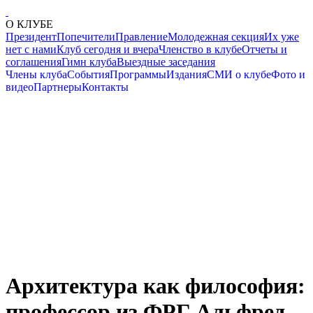
О КЛУБЕ
Президент
Попечители
Правление
Молодежная секция
Их уже
нет с нами
Клуб сегодня и вчера
Членство в клубе
Отчеты и
соглашения
Гимн клуба
Выездные заседания
Члены клуба
События
Программы
Издания
СМИ о клубе
Фото и
видео
Партнеры
Контакты
Архитектура как философия:
профессор из ФРГ Альфред