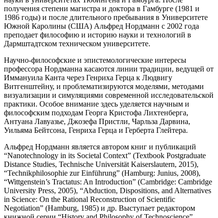
получения степени магистра и доктора в Гамбурге (1981 и
1986 годы) и после длительного пребывания в Университете
Южной Каролины (США) Альфред Нордманн с 2002 года
преподает философию и историю науки и технологий в
Дармштадтском техническом университете.
Научно-философские и эпистемологические интересы
профессора Нордманна касаются линии традиции, ведущей от
Иммануила Канта через Генриха Герца к Людвигу
Витгенштейну, и проблематизируются моделями, методами
визуализации и симуляциями современной исследовательской
практики. Особое внимание здесь уделяется научным и
философским подходам Георга Кристофа Лихтенберга,
Антуана Лавуазье, Джозефа Пристли, Чарльза Дарвина,
Уильяма Бейтсона, Генриха Герца и Герберта Глейтера.
Альфред Нордманн является автором книг и публикаций
“Nanotechnology in its Societal Context” (Textbook Postgraduate
Distance Studies, Technische Universität Kaiserslautern, 2015),
“Technikphilosophie zur Einführung” (Hamburg: Junius, 2008),
“Wittgenstein’s Tractatus: An Introduction” (Cambridge: Cambridge
University Press, 2005), “Abduction, Dispositions, and Alternatives
in Science: On the Rational Reconstruction of Scientific
Negotiation” (Hamburg, 1985) и др. Выступает редактором
книжной серии “History and Philosophy of Technoscience”