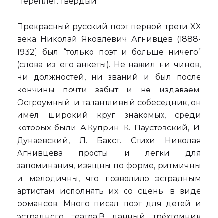
Переплет: твердый
Прекрасный русский поэт первой трети XX
века Николай Яковлевич Агнивцев (1888-
1932) был “только поэт и больше ничего”
(слова из его анкеты). Не нажил ни чинов,
ни должностей, ни званий и был после
кончины почти забыт и не издаваем.
Остроумный и талантливый собеседник, он
имел широкий круг знакомых, среди
которых были А.Куприн К. Паустовский, И.
Дунаевский, Л. Бакст. Стихи Николая
Агнивцева просты и легки для
запоминания, изящны по форме, ритмичны
и мелодичны, что позволило эстрадным
артистам исполнять их со сцены в виде
романсов. Много писал поэт для детей и
эстрадного театра.В данный трёхтомник