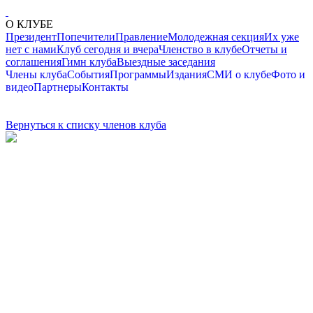
О КЛУБЕ
Президент
Попечители
Правление
Молодежная секция
Их уже
нет с нами
Клуб сегодня и вчера
Членство в клубе
Отчеты и
соглашения
Гимн клуба
Выездные заседания
Члены клуба
События
Программы
Издания
СМИ о клубе
Фото и
видео
Партнеры
Контакты
Вернуться к списку членов клуба