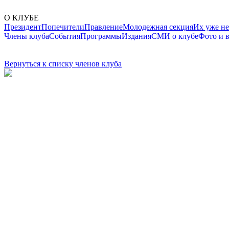
О КЛУБЕ
Президент
Попечители
Правление
Молодежная секция
Их уже не
Члены клуба
События
Программы
Издания
СМИ о клубе
Фото и 
Вернуться к списку членов клуба