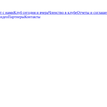
т с нами
Клуб сегодня и вчера
Членство в клубе
Отчеты и соглаше
видео
Партнеры
Контакты