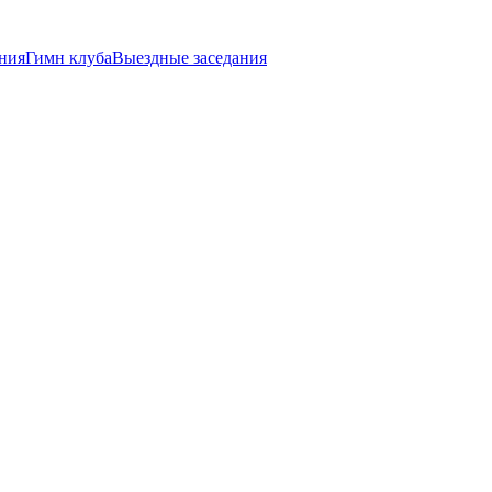
ния
Гимн клуба
Выездные заседания