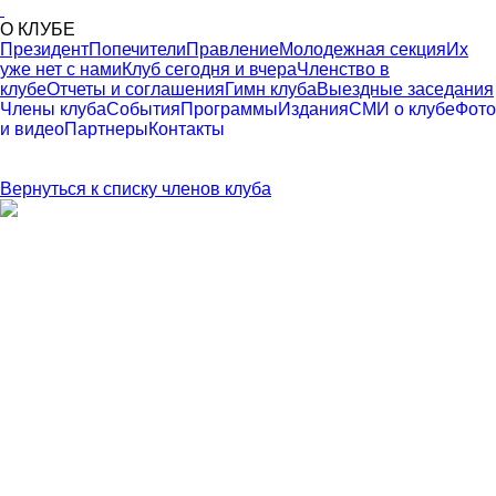
О КЛУБЕ
Президент
Попечители
Правление
Молодежная секция
Их
уже нет с нами
Клуб сегодня и вчера
Членство в
клубе
Отчеты и соглашения
Гимн клуба
Выездные заседания
Члены клуба
События
Программы
Издания
СМИ о клубе
Фото
и видео
Партнеры
Контакты
Вернуться к списку членов клуба