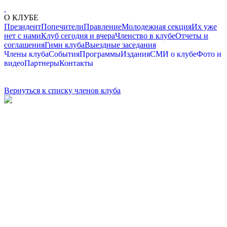
О КЛУБЕ
Президент
Попечители
Правление
Молодежная секция
Их уже
нет с нами
Клуб сегодня и вчера
Членство в клубе
Отчеты и
соглашения
Гимн клуба
Выездные заседания
Члены клуба
События
Программы
Издания
СМИ о клубе
Фото и
видео
Партнеры
Контакты
Вернуться к списку членов клуба