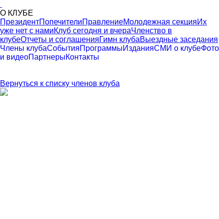
О КЛУБЕ
Президент
Попечители
Правление
Молодежная секция
Их
уже нет с нами
Клуб сегодня и вчера
Членство в
клубе
Отчеты и соглашения
Гимн клуба
Выездные заседания
Члены клуба
События
Программы
Издания
СМИ о клубе
Фото
и видео
Партнеры
Контакты
Вернуться к списку членов клуба