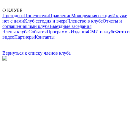
О КЛУБЕ
Президент
Попечители
Правление
Молодежная секция
Их уже
нет с нами
Клуб сегодня и вчера
Членство в клубе
Отчеты и
соглашения
Гимн клуба
Выездные заседания
Члены клуба
События
Программы
Издания
СМИ о клубе
Фото и
видео
Партнеры
Контакты
Вернуться к списку членов клуба