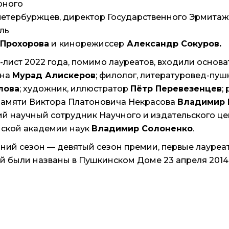
рного
петербуржцев, директор Государственного Эрмита
ль
 Прохорова
и
кинорежиссер
Александр Сокуров.
-лист 2022 года, помимо лауреатов, входили основ
ина
Мурад Алискеров
; филолог, литературовед-пу
лова
; художник, иллюстратор
Пётр Перевезенцев
;
памяти Виктора Платоновича Некрасова
Владимир 
й научный сотрудник Научного и издательского це
ской академии наук
Владимир Солоненко
.
ий сезон — девятый сезон премии, первые лауреа
й были названы в Пушкинском Доме 23 апреля 2014 