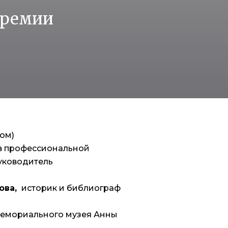
премии
Дом)
в профессиональной
уководитель
ова,
историк и библиограф
мемориального музея Анны