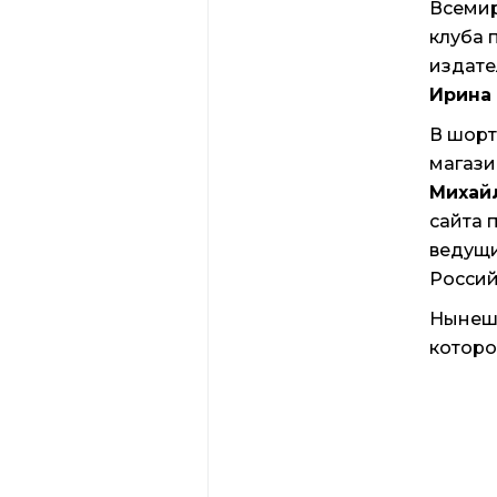
Всеми
клуба 
издате
Ирина
В шорт
магаз
Михай
сайта 
ведущи
Россий
Нынешн
которо