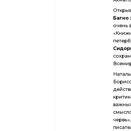
Открыв
Багно
очень 
«Книжн
петерб
Сидор
сохран
Всемир
Наталь
Борисо
действ
критик
важных
смысло
червь»,
писате