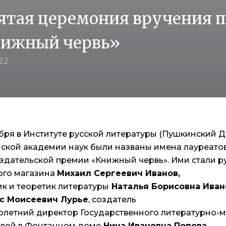
ятая церемония вручения 
ижный червь»
022
ября в Институте русской литературы (Пушкинский 
ской академии наук были названы имена лауреато
здательской премии «Книжный червь». Ими стали р
ого магазина
Михаил Сергеевич Иванов,
ик и теоретик литературы
Наталья Борисовна Иван
с Моисеевич Лурье
, создатель
олетний директор Государственного литературно-
вой в Фонтанном доме
Нина Ивановна Попова
.