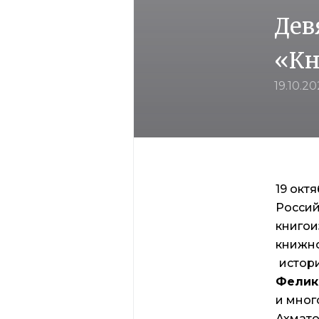
Дев
«Кн
19.10.2
19 окт
Россий
книгои
книжн
истор
Фелик
и мног
Ахмато