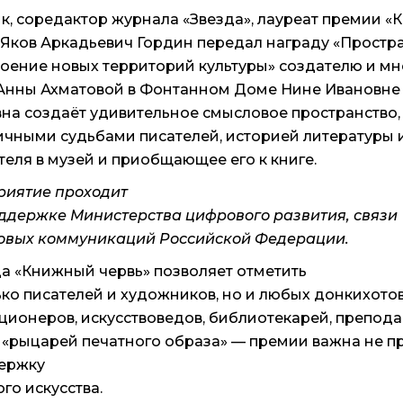
к, соредактор журнала «Звезда», лауреат премии 
 Яков Аркадьевич Гордин передал награду «Простр
воение новых территорий культуры» создателю и м
Анны Ахматовой в Фонтанном Доме Нине Ивановне
на создаёт удивительное смысловое пространство, 
личными судьбами писателей, историей литературы 
теля в музей и приобщающее его к книге.
иятие проходит
ддержке Министерства цифрового развития, связи
овых коммуникаций Российской Федерации.
а «Книжный червь» позволяет отметить
ько писателей и художников, но и любых донкихотов
ционеров, искусствоведов, библиотекарей, препода
 «рыцарей печатного образа» — премии важна не пр
ержку
го искусства.