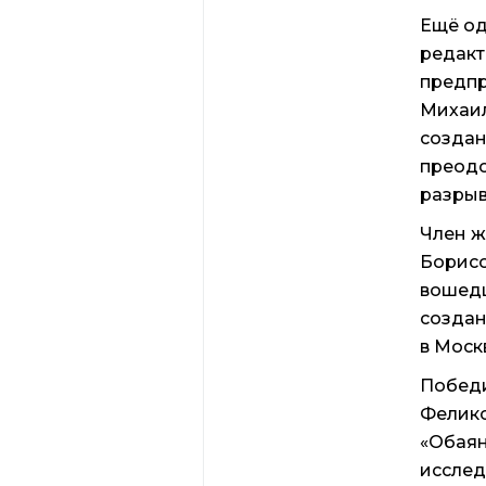
Ещё од
редакт
предпр
Михаил
создан
преод
разрыв
Член ж
Борисо
вошедш
создан
в Моск
Победи
Феликс
«Обаян
исслед