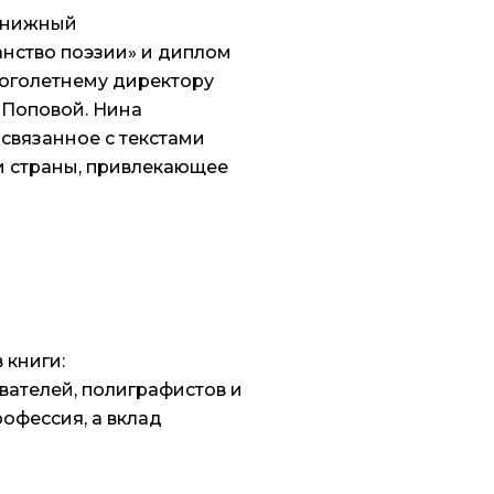
«Книжный
анство поэзии» и диплом
ноголетнему директору
 Поповой. Нина
связанное с текстами
и страны, привлекающее
 книги:
вателей, полиграфистов и
офессия, а вклад