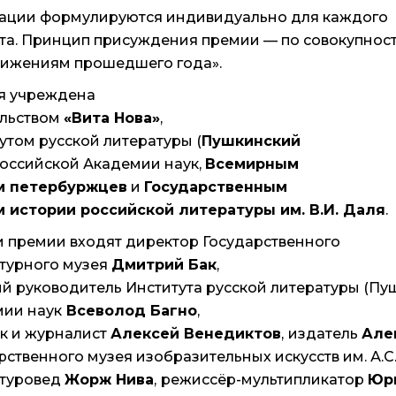
ации формулируются индивидуально для каждого
та. Принцип присуждения премии — по совокупности
тижениям прошедшего года».
я учреждена
ельством
«Вита Нова»
,
утом русской литературы (
Пушкинский
Российской Академии наук,
Всемирным
м петербуржцев
и
Государственным
 истории российской литературы им. В.И. Даля
.
 премии входят директор Государственного
турного музея
Дмитрий Бак
,
й руководитель Института русской литературы (П
ии наук
Всеволод Багно
,
к и журналист
Алексей Венедиктов
,
издатель
Але
рственного музея изобразительных искусств им. А.
атуровед
Жорж Нива
,
режиссёр-мультипликатор
Юр