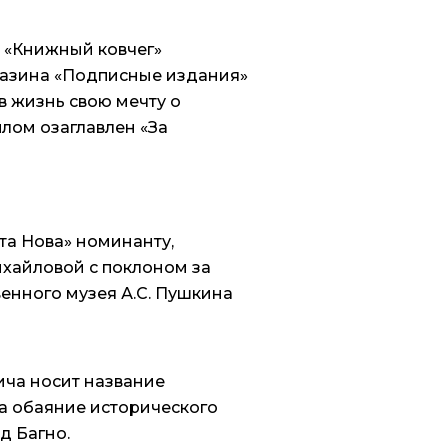
 «Книжный ковчег»
газина «Подписные издания»
в жизнь свою мечту о
лом озаглавлен «За
та Нова» номинанту,
хайловой с поклоном за
енного музея А.С. Пушкина
ича носит название
За обаяние исторического
д Багно.