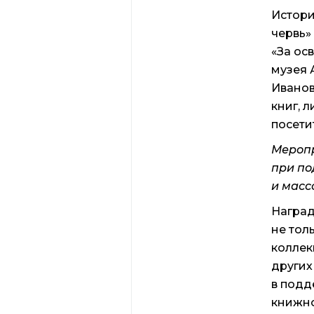
Истори
червь»
«За ос
музея 
Иванов
книг, 
посети
Меропр
при по
и масс
Наград
не тол
коллек
других
в подд
книжно