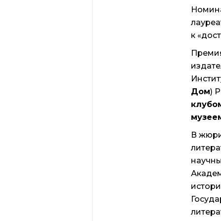
Номин
лауреа
к «дос
Преми
издат
Инстит
Дом
) 
клубо
музеем
В жюри
литера
научны
Академ
истори
Госуда
литер