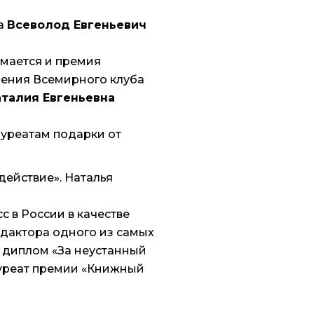
а
Всеволод Евгеньевич
имается и премия
ления Всемирного клуба
аталия Евгеньевна
ауреатам подарки от
действие». Наталья
с в России в качестве
едактора одного из самых
и диплом «За неустанный
уреат премии «Книжный