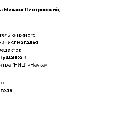
жа
Михаил Пиотровский
,
атель книжного
шкинист
Наталья
 редактор
Пушанко
и
нтра (НИЦ) «Наука»
ты
года.