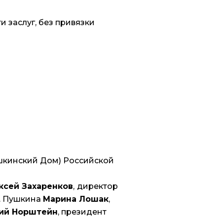
 заслуг, без привязки
ушкинский Дом) Российской
ксей Захаренков
,
директор
С. Пушкина
Марина Лошак
,
ий Норштейн
, президент