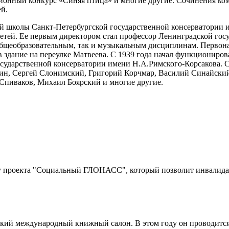
онный конкурс «Синяя птица» и многие другие. Сочинения ком
й.
 школы Санкт-Петербургской государственной консерватории им
 детей. Ее первым директором стал профессор Ленинградской г
общеобразовательным, так и музыкальным дисциплинам. Первона
 здание на переулке Матвеева. С 1939 года начал функциониров
осударственной консерватории имени Н.А.Римского-Корсакова.
ин, Сергей Слонимский, Григорий Корчмар, Василий Синайский
Спиваков, Михаил Боярский и многие другие.
ку проекта "Социальный ГЛОНАСС", который позволит инвалидам
кий международный книжный салон. В этом году он проводится 