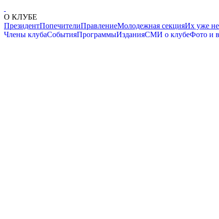
О КЛУБЕ
Президент
Попечители
Правление
Молодежная секция
Их уже не
Члены клуба
События
Программы
Издания
СМИ о клубе
Фото и 