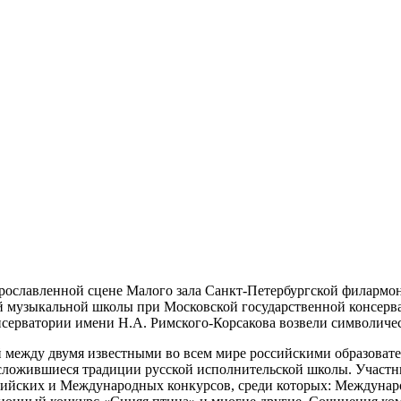
прославленной сцене Малого зала Санкт-Петербургской филармон
музыкальной школы при Московской государственной консерва
серватории имени Н.А. Римского-Корсакова возвели символиче
ий между двумя известными во всем мире российскими образов
сложившиеся традиции русской исполнительской школы. Участн
ссийских и Международных конкурсов, среди которых: Междуна