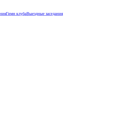
ния
Гимн клуба
Выездные заседания