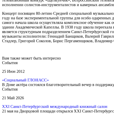
телевизионный конкурс «Щелкунчик», Всероссийский телевизи
исполнении солистов-инструменталистов и камерных ансамбле
Концерт посвящен 80-летию Средней специальной музыкальной
году на базе экспериментальной группы для особо одаренных
самого начала школа осуществляла комплексное обучение как 
здании Академической Капеллы. В 1938 году школа переехала в
является структурным подразделением Санкт-Петербургской г
музыканты исполнители: Геннадий Банщиков, Валерий Гаврил
Стадлер, Григорий Соколов, Борис Пергаменщиков, Владимир 
Вам также может быть интересно
События
25 Июн 2012
«Социальный ГЛОНАСС»
В Доме актёра состоялся благотворительный вечер в поддерж
События
21 Май 2026
XXI Санкт-Петербургский международный книжный салон
21 мая на Дворцовой площади открылся XXI Санкт-Петербургс