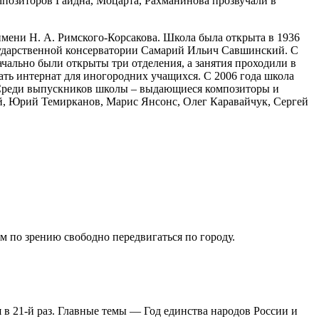
позиторов Гайдна, Моцарта, Рахманинова прозвучали в
ени Н. А. Римского-Корсакова. Школа была открыта в 1936
осударственной консерватории Самарий Ильич Савшинский. С
чально были открыты три отделения, а занятия проходили в
ать интернат для иногородних учащихся. С 2006 года школа
 Среди выпускников школы – выдающиеся композиторы и
, Юрий Темирканов, Марис Янсонс, Олег Каравайчук, Сергей
 по зрению свободно передвигаться по городу.
в 21-й раз. Главные темы — Год единства народов России и