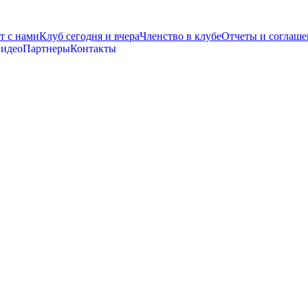
т с нами
Клуб сегодня и вчера
Членство в клубе
Отчеты и соглаше
видео
Партнеры
Контакты