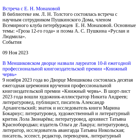
Встреча с Е. Н. Монаховой
В библиотеке им. Л. Н. Толстого состоялась встреча с
научным сотрудником Пушкинского Дома, членом
Всемирного клуба петербуржцев Е. Н. Монаховой. Основные
темы: «Гроза 12-го года» и поэма А. С. Пушкина «Руслан и
Людмила».
События
09 Ноя 2023
В Меншиковском дворце назвали лауреатов 10-й ежегодной
профессиональной книгоиздательской премии «Книжный
червь»
9 ноября 2023 года во Дворце Меншикова состоялась десятая
ежегодная церемония вручения профессиональной
книгоиздательской премии «Книжный червь». В шорт-лист
2023 года вошли художник-иллюстратор Никита Андреев;
литературовед, публицист, писатель Александр
Архангельский; знаток и исследователь книги Марина
Бокариус; литературовед, художественный и литературный
критик Лола Звонарёва; литературовед, архивист Татьяна
Краснобородько; издатель Ольга де Лакруа; литературовед,
литератор, исследователь авангарда Татьяна Никольская;
писатель, эссеист, редактор, переводчик, литературный