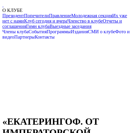
О КЛУБЕ
Президент
Попечители
Правление
Молодежная секция
Их уже
нет с нами
Клуб сегодня и вчера
Членство в клубе
Отчеты и
соглашения
Гимн клуба
Выездные заседания
Члены клуба
События
Программы
Издания
СМИ о клубе
Фото и
видео
Партнеры
Контакты
«ЕКАТЕРИНГОФ. ОТ
ИМПЕРАТОРСКОЙ