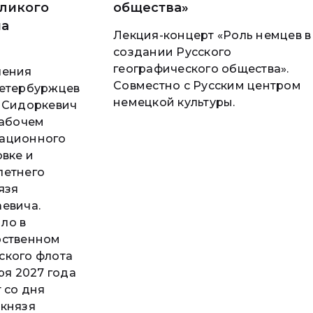
ликого
общества»
на
Лекция-концерт «Роль немцев в
создании Русского
географического общества».
ления
Совместно с Русским центром
петербуржцев
немецкой культуры.
а Сидоркевич
рабочем
ационного
овке и
летнего
язя
евича.
ло в
рственном
ского флота
ря 2027 года
 со дня
 князя