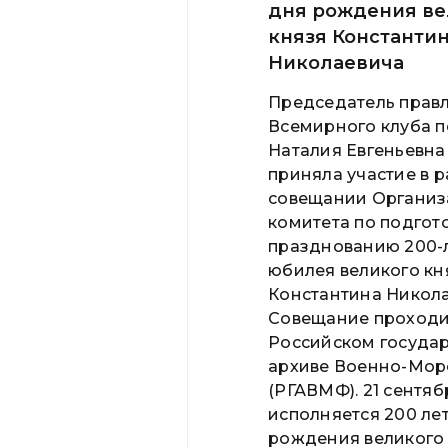
дня рождения ве
князя Константи
Николаевича
Председатель прав
Всемирного клуба 
Наталия Евгеньевн
приняла участие в 
совещании Организ
комитета по подгот
празднованию 200-
юбилея великого кн
Константина Никола
Совещание проходи
Российском госуда
архиве Военно-Мор
(РГАВМФ). 21 сентяб
исполняется 200 лет
рождения великого