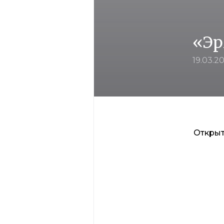
«Эр
19.03.2
Открыт