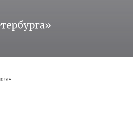
етербурга»
рга»