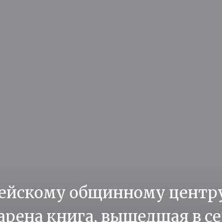
ейскому общинному центру
арена книга, вышедшая в с