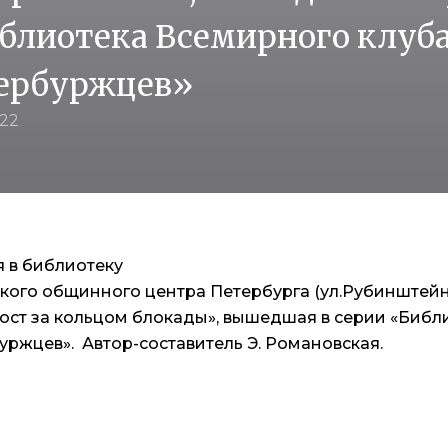
блиотека Всемирного клуб
ербуржцев»
022
я в библиотеку
кого общинного центра Петербурга (ул.Рубинштейна
ост за кольцом блокады», вышедшая в серии «Библ
уржцев». Автор-составитель Э. Романовская.