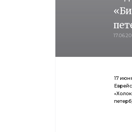
«Би
пет
17.06.2
17 июн
Еврейс
«Холок
петерб