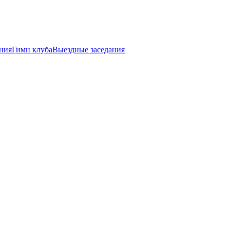
ния
Гимн клуба
Выездные заседания