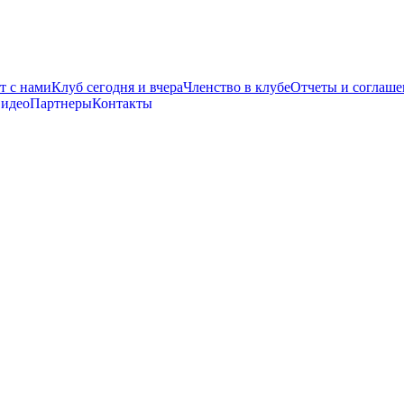
т с нами
Клуб сегодня и вчера
Членство в клубе
Отчеты и соглаше
видео
Партнеры
Контакты