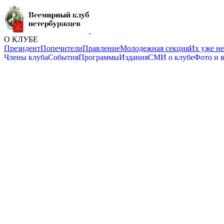
О КЛУБЕ
Президент
Попечители
Правление
Молодежная секция
Их уже не
Члены клуба
События
Программы
Издания
СМИ о клубе
Фото и 