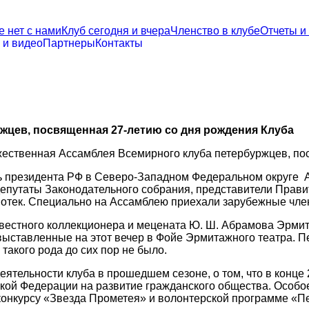
е нет с нами
Клуб сегодня и вчера
Членство в клубе
Отчеты и
 и видео
Партнеры
Контакты
жцев, посвященная 27-летию со дня рождения Клуба
жественная Ассамблея Всемирного клуба петербуржцев, по
президента РФ в Северо-Западном Федеральном округе А. 
депутаты Законодательного собрания, представители Прави
лиотек. Специально на Ассамблею приехали зарубежные чле
вестного коллекционера и мецената Ю. Ш. Абрамова Эрмит
выставленные на этот вечер в Фойе Эрмитажного театра. 
такого рода до сих пор не было.
деятельности клуба в прошедшем сезоне, о том, что в конц
кой Федерации на развитие гражданского общества. Особое
онкурсу «Звезда Прометея» и волонтерской программе «Пе