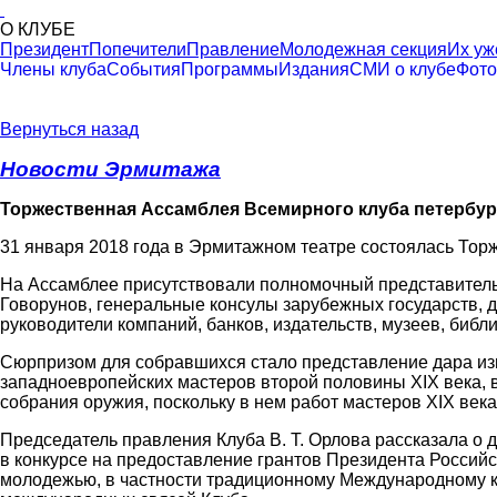
О КЛУБЕ
Президент
Попечители
Правление
Молодежная секция
Их уж
Члены клуба
События
Программы
Издания
СМИ о клубе
Фото
Вернуться назад
Новости Эрмитажа
Торжественная Ассамблея Всемирного клуба петербур
31 января 2018 года в Эрмитажном театре состоялась Тор
На Ассамблее присутствовали полномочный представитель 
Говорунов, генеральные консулы зарубежных государств, 
руководители компаний, банков, издательств, музеев, биб
Сюрпризом для собравшихся стало представление дара из
западноевропейских мастеров второй половины XIX века, 
собрания оружия, поскольку в нем работ мастеров XIX века 
Председатель правления Клуба В. Т. Орлова рассказала о 
в конкурсе на предоставление грантов Президента Российс
молодежью, в частности традиционному Международному к