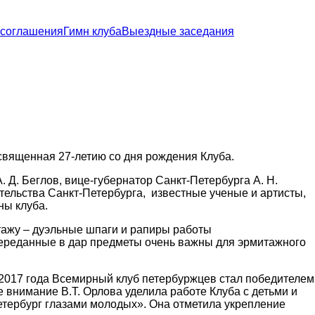
 соглашения
Гимн клуба
Выездные заседания
священная 27-летию со дня рождения Клуба.
Д. Беглов, вице-губернатор Санкт-Петербурга А. Н.
тельства Санкт-Петербурга, известные ученые и артисты,
ны клуба.
ажу – дуэльные шпаги и рапиры работы
Переданные в дар предметы очень важны для эрмитажного
е 2017 года Всемирный клуб петербуржцев стал победителем
 внимание В.Т. Орлова уделила работе Клуба с детьми и
тербург глазами молодых». Она отметила укрепление