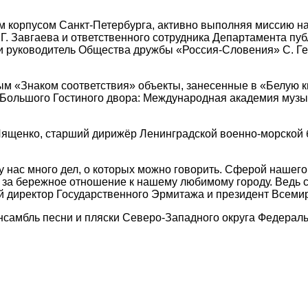
им корпусом Санкт-Петербурга, активно выполняя миссию н
.Г. Завгаева и ответственного сотрудника Департамента 
 и руководитель Общества дружбы «Россия-Словения» С. Г
м «Знаком соответствия» объекты, занесенные в «Белую 
 Большого Гостиного двора: Международная академия музы
Лященко, старший дирижёр Ленинградской военно-морской 
 нас много дел, о которых можно говорить. Сферой нашего 
 за бережное отношение к нашему любимому городу. Ведь са
ый директор Государственного Эрмитажа и президент Всеми
самбль песни и пляски Северо-Западного округа Федерал