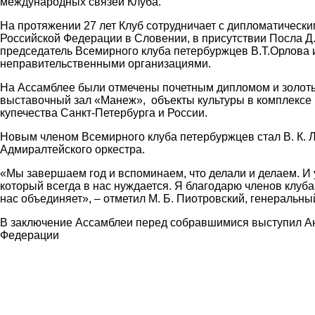
международных связей Клуба.
На протяжении 27 лет Клуб сотрудничает с дипломатическ
Российской Федерации в Словении, в присутствии Посла Д
председатель Всемирного клуба петербуржцев В.Т.Орлова
неправительственными организациями.
На Ассамблее были отмечены почетным дипломом и золоты
выставочный зал «Манеж», объекты культуры в комплексе
купечества Санкт-Петербурга и России.
Новым членом Всемирного клуба петербуржцев стал В. К. 
Адмиралтейского оркестра.
«Мы завершаем год и вспоминаем, что делали и делаем. И у
который всегда в нас нуждается. Я благодарю членов клуба
нас объединяет», – отметил М. Б. Пиотровский, генеральн
В заключение Ассамблеи перед собравшимися выступил Ан
Федерации