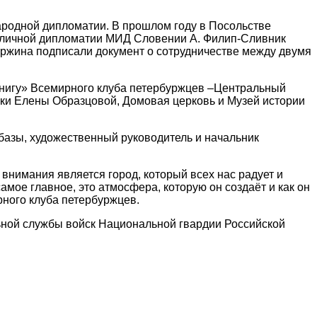
ародной дипломатии. В прошлом году в Посольстве
публичной дипломатии МИД Словении А. Филип-Сливник
ержина подписали документ о сотрудничестве между двумя
книгу» Всемирного клуба петербуржцев –Центральный
ки Елены Образцовой, Домовая церковь и Музей истории
базы, художественный руководитель и начальник
внимания является город, который всех нас радует и
мое главное, это атмосфера, которую он создаёт и как он
рного клуба петербуржцев.
ьной службы войск Национальной гвардии Российской