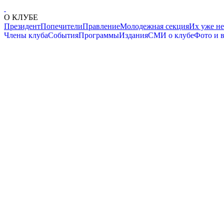
О КЛУБЕ
Президент
Попечители
Правление
Молодежная секция
Их уже не
Члены клуба
События
Программы
Издания
СМИ о клубе
Фото и 