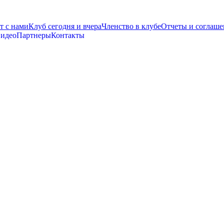
т с нами
Клуб сегодня и вчера
Членство в клубе
Отчеты и соглаше
видео
Партнеры
Контакты