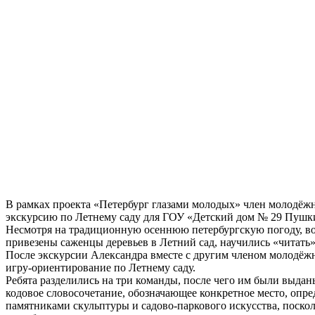
В рамках проекта «Петербург глазами молодых» член молодёжн
экскурсию по Летнему саду для ГОУ «Детский дом № 29 Пушки
Несмотря на традиционную осеннюю петербургскую погоду, вос
привезены саженцы деревьев в Летний сад, научились «читать
После экскурсии Александра вместе с другим членом молодёжн
игру-ориентирование по Летнему саду.
Ребята разделились на три команды, после чего им были выда
кодовое словосочетание, обозначающее конкретное место, опр
памятниками скульптуры и садово-паркового искусства, поскол