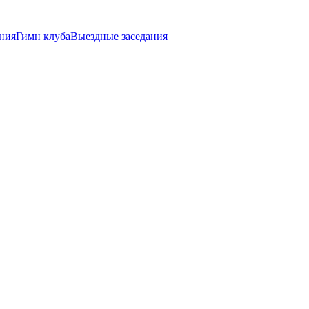
ния
Гимн клуба
Выездные заседания