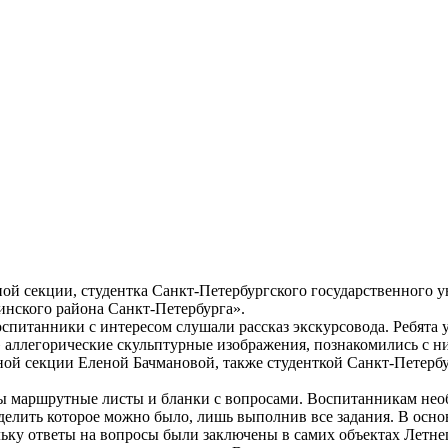
ой секции, студентка Санкт-Петербургского государственного 
нского района Санкт-Петербурга».
питанники с интересом слушали рассказ экскурсовода. Ребята у
» аллегорические скульптурные изображения, познакомились с н
ой секции Еленой Бачмановой, также студенткой Санкт-Петербу
ны маршрутные листы и бланки с вопросами. Воспитанникам необ
еделить которое можно было, лишь выполнив все задания. В осн
ьку ответы на вопросы были заключены в самих объектах Летнег