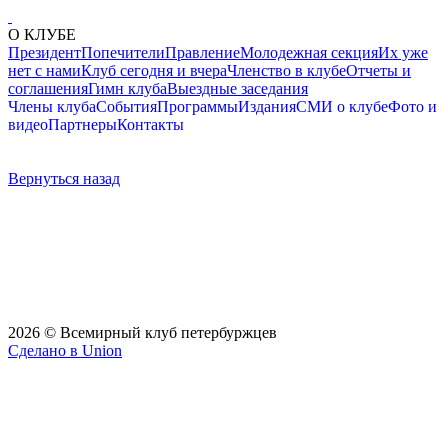
О КЛУБЕ
Президент
Попечители
Правление
Молодежная секция
Их уже
нет с нами
Клуб сегодня и вчера
Членство в клубе
Отчеты и
соглашения
Гимн клуба
Выездные заседания
Члены клуба
События
Программы
Издания
СМИ о клубе
Фото и
видео
Партнеры
Контакты
Вернуться назад
2026 © Всемирный клуб петербуржцев
Сделано в Union