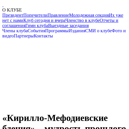
О КЛУБЕ
Президент
Попечители
Правление
Молодежная секция
Их уже
нет с нами
Клуб сегодня и вчера
Членство в клубе
Отчеты и
соглашения
Гимн клуба
Выездные заседания
Члены клуба
События
Программы
Издания
СМИ о клубе
Фото и
видео
Партнеры
Контакты
«Кирилло-Мефодиевские
бдения» – мудрость прошлого