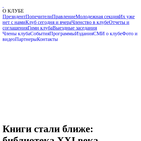
О КЛУБЕ
Президент
Попечители
Правление
Молодежная секция
Их уже
нет с нами
Клуб сегодня и вчера
Членство в клубе
Отчеты и
соглашения
Гимн клуба
Выездные заседания
Члены клуба
События
Программы
Издания
СМИ о клубе
Фото и
видео
Партнеры
Контакты
Книги стали ближе:
библиотека XXI века