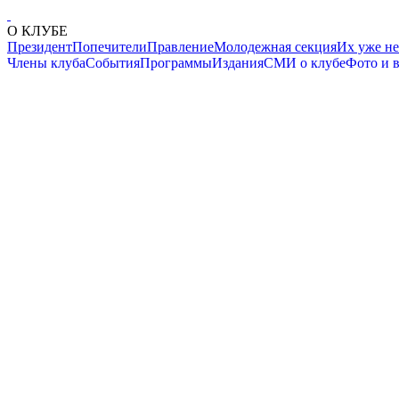
О КЛУБЕ
Президент
Попечители
Правление
Молодежная секция
Их уже не
Члены клуба
События
Программы
Издания
СМИ о клубе
Фото и 