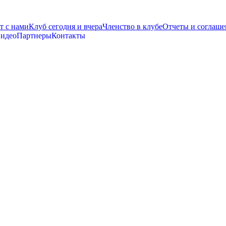
т с нами
Клуб сегодня и вчера
Членство в клубе
Отчеты и соглаше
видео
Партнеры
Контакты