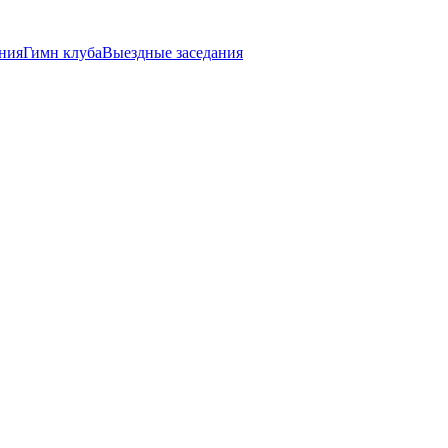
ния
Гимн клуба
Выездные заседания