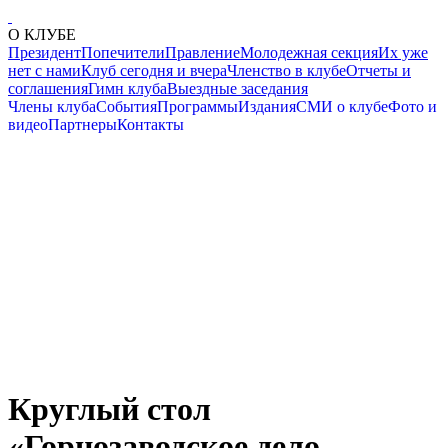
О КЛУБЕ
Президент
Попечители
Правление
Молодежная секция
Их уже
нет с нами
Клуб сегодня и вчера
Членство в клубе
Отчеты и
соглашения
Гимн клуба
Выездные заседания
Члены клуба
События
Программы
Издания
СМИ о клубе
Фото и
видео
Партнеры
Контакты
Круглый стол
«Горнозаводское дело