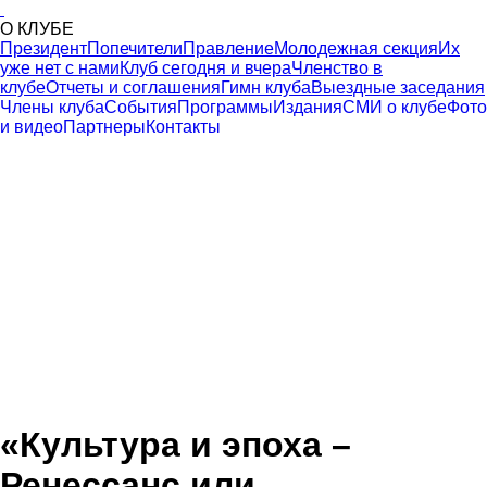
О КЛУБЕ
Президент
Попечители
Правление
Молодежная секция
Их
уже нет с нами
Клуб сегодня и вчера
Членство в
клубе
Отчеты и соглашения
Гимн клуба
Выездные заседания
Члены клуба
События
Программы
Издания
СМИ о клубе
Фото
и видео
Партнеры
Контакты
«Культура и эпоха –
Ренессанс или