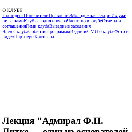
О КЛУБЕ
Президент
Попечители
Правление
Молодежная секция
Их уже
нет с нами
Клуб сегодня и вчера
Членство в клубе
Отчеты и
соглашения
Гимн клуба
Выездные заседания
Члены клуба
События
Программы
Издания
СМИ о клубе
Фото и
видео
Партнеры
Контакты
Лекция "Адмирал Ф.П.
Литке — один из основателей