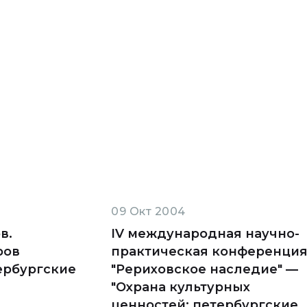
09 Окт 2004
в.
IV международная научно-
ров
практическая конференци
ербургские
"Рериховское наследие" —
"Охрана культурных
ценностей: петербургские