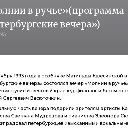
лнии в ручье»(программа
тербургские вечера»)
993
тября 1993 года в особняке Матильды Кшесинской 
бургские вечера» состоялся вечер «Молнии в ручье
и выступил известный краевед, филолог и бессменн
й Сергеевич Васюточкин
.
льную часть вечера подарили зрителям артисты 
стка Светлана Мудрецова и пианистка Элеонора С
уэт радовал петербуржцев изысканными вокальны