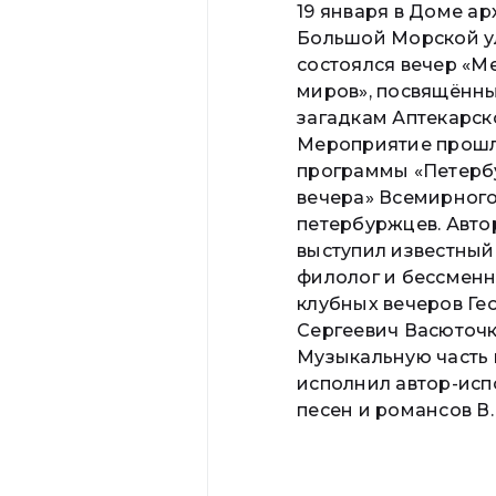
19 января в Доме ар
Большой Морской у
состоялся вечер «М
миров», посвящённы
загадкам Аптекарск
Мероприятие прошл
программы «Петерб
вечера» Всемирного
петербуржцев. Авт
выступил известный
филолог и бессмен
клубных вечеров Ге
Сергеевич Васюточк
Музыкальную часть 
исполнил автор-исп
песен и романсов В. 