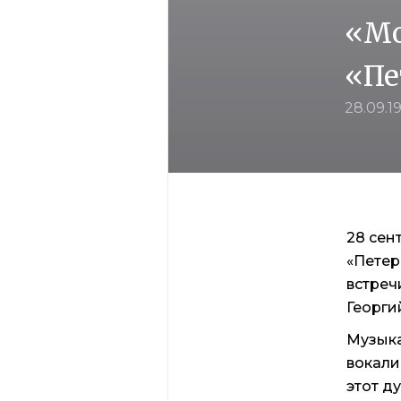
«Мо
«Пе
28.09.1
28 сен
«Петер
встреч
Георги
Музыка
вокали
этот д