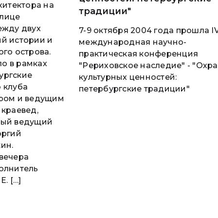
хитектора на
традиции"
лице
ежду двух
7-9 октября 2004 года прошла I
й истории и
международная научно-
ого острова.
практическая конференция
о в рамках
"Рериховское наследие" - "Охр
ургские
культурных ценностей:
 клуба
петербургские традиции"
ором и ведущим
 краевед,
ный ведущий
оргий
ин.
вечера
олнитель
Е. […]