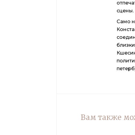
отпеча
сцены
.
Само н
Конста
соедин
близки
Кшесин
полити
петерб
Вам также мо