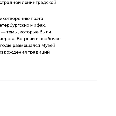
эстрадной ленинградской
тихотворению поэта
 петербургских мифах,
 — темы, которые были
черов». Встречи в особняке
-е годы размещался Музей
 возрождения традиций