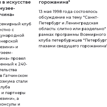
 в искусстве
горожанина"
музее-
13 мая 1998 года состоялось
тчина»
обсуждение на тему "Санкт-
Петербург и Ленинградская
Всемирный клуб
область: слитно или раздельно"
стно с
рамках программы Всемирного
дународной
клуба петербуржцев "Петербург
йнерской
глазами сведущего горожанина
езини» и
узеем-
ина» провел
енный к 240-
тельства
в Гатчинском
позиума стали
клуба
и и партнеры
езини», а
консулы и