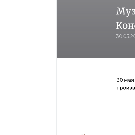
Муз
Кон
30.05.2
30 мая
произв