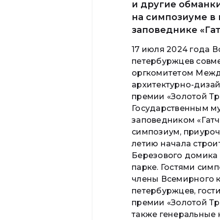
и другие обманки
на симпозиуме в 
заповеднике «Га
17 июля 2024 года 
петербуржцев совме
оргкомитетом Меж
архитектурно-диза
премии «Золотой Тр
Государственным м
заповедником «Гатч
симпозиум, приуроч
летию начала строи
Березового домика 
парке. Гостями сим
члены Всемирного 
петербуржцев, гост
премии «Золотой Тр
также генеральные 