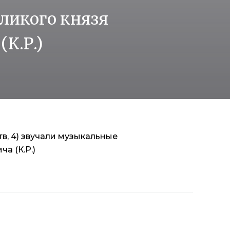
ликого князя
К.Р.)
тв, 4) звучали музыкальные
а (К.Р.)