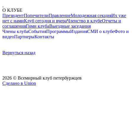
О КЛУБЕ
Президент
Попечители
Правление
Молодежная секция
Их уже
нет с нами
Клуб сегодня и вчера
Членство в клубе
Отчеты и
соглашения
Гимн клуба
Выездные заседания
Члены клуба
События
Программы
Издания
СМИ о клубе
Фото и
видео
Партнеры
Контакты
Вернуться назад
2026 © Всемирный клуб петербуржцев
Сделано в Union