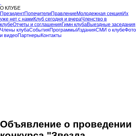
О КЛУБЕ
Президент
Попечители
Правление
Молодежная секция
Их
уже нет с нами
Клуб сегодня и вчера
Членство в
клубе
Отчеты и соглашения
Гимн клуба
Выездные заседания
Члены клуба
События
Программы
Издания
СМИ о клубе
Фото
и видео
Партнеры
Контакты
Объявление о проведении
конкурса "Звезда