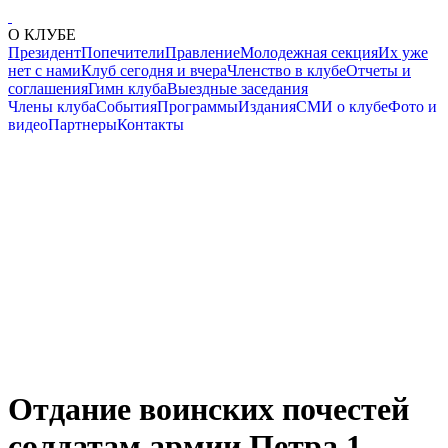
О КЛУБЕ
Президент
Попечители
Правление
Молодежная секция
Их уже
нет с нами
Клуб сегодня и вчера
Членство в клубе
Отчеты и
соглашения
Гимн клуба
Выездные заседания
Члены клуба
События
Программы
Издания
СМИ о клубе
Фото и
видео
Партнеры
Контакты
Отдание воинских почестей
солдатам армии Петра 1,