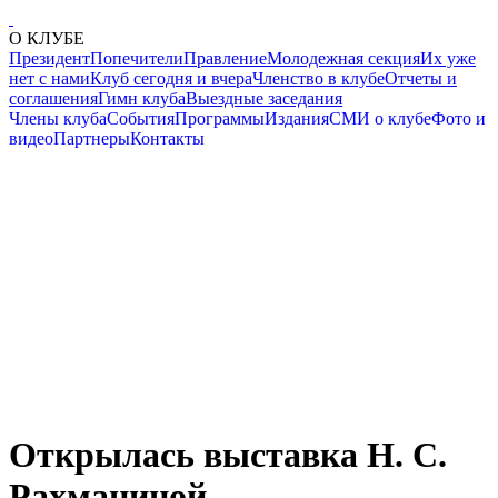
О КЛУБЕ
Президент
Попечители
Правление
Молодежная секция
Их уже
нет с нами
Клуб сегодня и вчера
Членство в клубе
Отчеты и
соглашения
Гимн клуба
Выездные заседания
Члены клуба
События
Программы
Издания
СМИ о клубе
Фото и
видео
Партнеры
Контакты
Открылась выставка Н. С.
Рахманиной