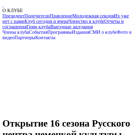
О КЛУБЕ
Президент
Попечители
Правление
Молодежная секция
Их уже
нет с нами
Клуб сегодня и вчера
Членство в клубе
Отчеты и
соглашения
Гимн клуба
Выездные заседания
Члены клуба
События
Программы
Издания
СМИ о клубе
Фото и
видео
Партнеры
Контакты
Открытие 16 сезона Русского
центра немецкой культуры