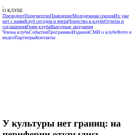
О КЛУБЕ
Президент
Попечители
Правление
Молодежная секция
Их уже
нет с нами
Клуб сегодня и вчера
Членство в клубе
Отчеты и
соглашения
Гимн клуба
Выездные заседания
Члены клуба
События
Программы
Издания
СМИ о клубе
Фото и
видео
Партнеры
Контакты
У культуры нет границ: на
периферии открылись