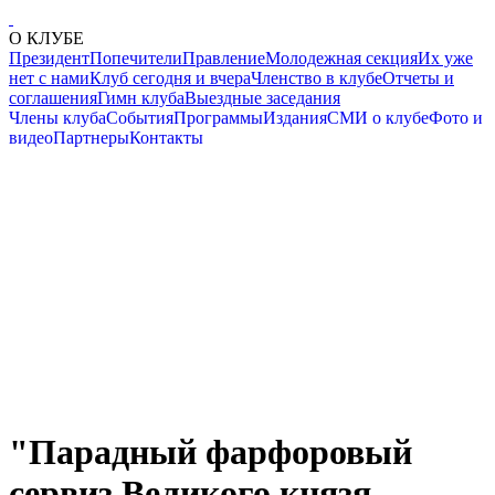
О КЛУБЕ
Президент
Попечители
Правление
Молодежная секция
Их уже
нет с нами
Клуб сегодня и вчера
Членство в клубе
Отчеты и
соглашения
Гимн клуба
Выездные заседания
Члены клуба
События
Программы
Издания
СМИ о клубе
Фото и
видео
Партнеры
Контакты
"Парадный фарфоровый
сервиз Великого князя