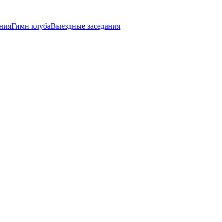
ния
Гимн клуба
Выездные заседания