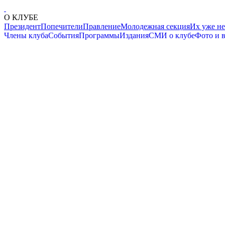
О КЛУБЕ
Президент
Попечители
Правление
Молодежная секция
Их уже не
Члены клуба
События
Программы
Издания
СМИ о клубе
Фото и 