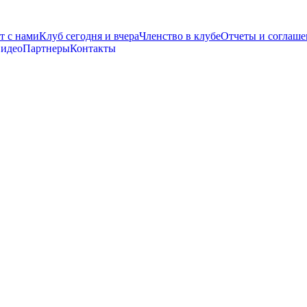
т с нами
Клуб сегодня и вчера
Членство в клубе
Отчеты и соглаше
видео
Партнеры
Контакты