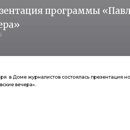
зентация программы «Пав
ера»
6
бря в Доме журналистов состоялась презентация н
вские вечера».