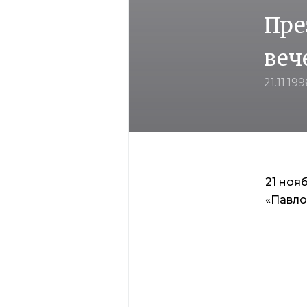
Пре
веч
21.11.199
21 ноя
«Павло