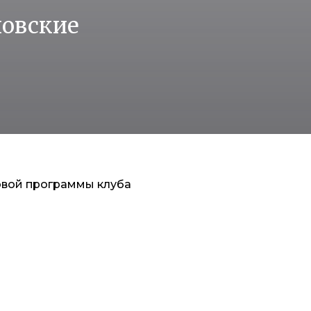
ловские
овой программы клуба