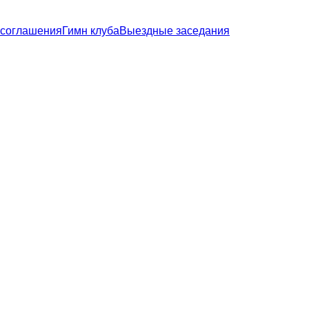
 соглашения
Гимн клуба
Выездные заседания