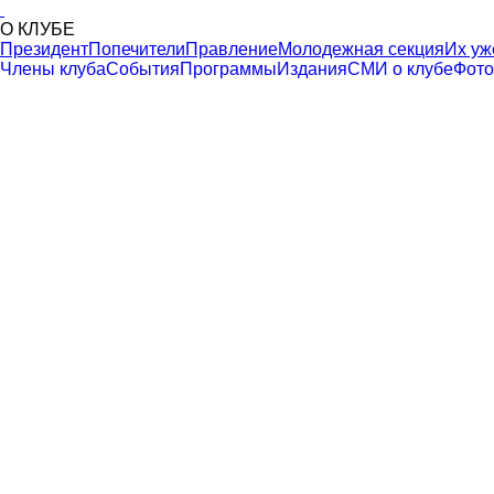
О КЛУБЕ
Президент
Попечители
Правление
Молодежная секция
Их уж
Члены клуба
События
Программы
Издания
СМИ о клубе
Фото