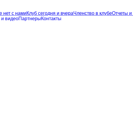
е нет с нами
Клуб сегодня и вчера
Членство в клубе
Отчеты и
 и видео
Партнеры
Контакты