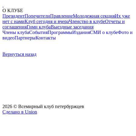
О КЛУБЕ
Президент
Попечители
Правление
Молодежная секция
Их уже
нет с нами
Клуб сегодня и вчера
Членство в клубе
Отчеты и
соглашения
Гимн клуба
Выездные заседания
Члены клуба
События
Программы
Издания
СМИ о клубе
Фото и
видео
Партнеры
Контакты
Вернуться назад
2026 © Всемирный клуб петербуржцев
Сделано в Union