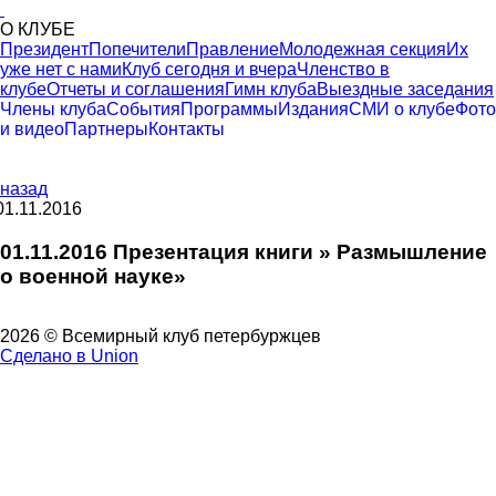
О КЛУБЕ
Президент
Попечители
Правление
Молодежная секция
Их
уже нет с нами
Клуб сегодня и вчера
Членство в
клубе
Отчеты и соглашения
Гимн клуба
Выездные заседания
Члены клуба
События
Программы
Издания
СМИ о клубе
Фото
и видео
Партнеры
Контакты
назад
01.11.2016
01.11.2016 Презентация книги » Размышление
о военной науке»
2026 © Всемирный клуб петербуржцев
Сделано в Union