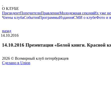
О КЛУБЕ
Президент
Попечители
Правление
Молодежная секция
Их уже не
Члены клуба
События
Программы
Издания
СМИ о клубе
Фото и 
назад
14.10.2016
14.10.2016 Презентация «Белой книги. Красной к
2026 © Всемирный клуб петербуржцев
Сделано в Union