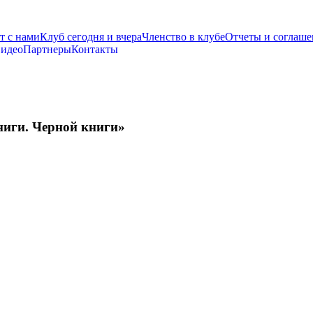
т с нами
Клуб сегодня и вчера
Членство в клубе
Отчеты и соглаше
видео
Партнеры
Контакты
ниги. Черной книги»