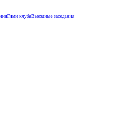
ния
Гимн клуба
Выездные заседания