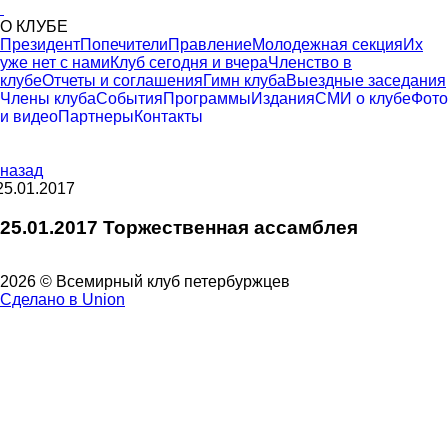
О КЛУБЕ
Президент
Попечители
Правление
Молодежная секция
Их
уже нет с нами
Клуб сегодня и вчера
Членство в
клубе
Отчеты и соглашения
Гимн клуба
Выездные заседания
Члены клуба
События
Программы
Издания
СМИ о клубе
Фото
и видео
Партнеры
Контакты
назад
25.01.2017
25.01.2017 Торжественная ассамблея
2026 © Всемирный клуб петербуржцев
Сделано в Union