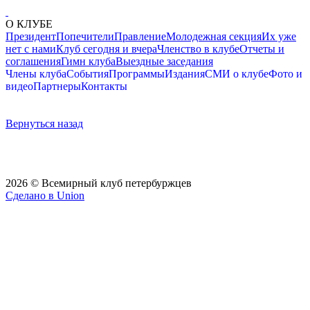
О КЛУБЕ
Президент
Попечители
Правление
Молодежная секция
Их уже
нет с нами
Клуб сегодня и вчера
Членство в клубе
Отчеты и
соглашения
Гимн клуба
Выездные заседания
Члены клуба
События
Программы
Издания
СМИ о клубе
Фото и
видео
Партнеры
Контакты
Вернуться назад
2026 © Всемирный клуб петербуржцев
Сделано в Union