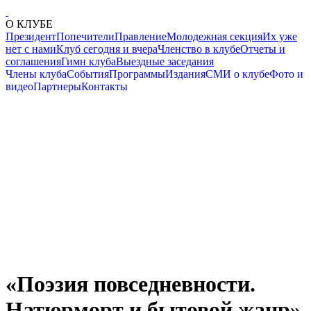
О КЛУБЕ
Президент
Попечители
Правление
Молодежная секция
Их уже
нет с нами
Клуб сегодня и вчера
Членство в клубе
Отчеты и
соглашения
Гимн клуба
Выездные заседания
Члены клуба
События
Программы
Издания
СМИ о клубе
Фото и
видео
Партнеры
Контакты
«Поэзия повседневности.
Натюрморт и бытовой жанр»