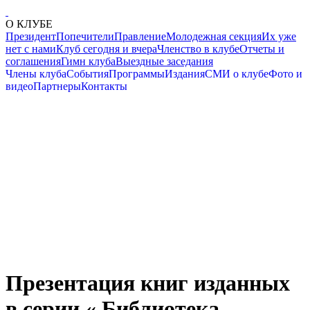
О КЛУБЕ
Президент
Попечители
Правление
Молодежная секция
Их уже
нет с нами
Клуб сегодня и вчера
Членство в клубе
Отчеты и
соглашения
Гимн клуба
Выездные заседания
Члены клуба
События
Программы
Издания
СМИ о клубе
Фото и
видео
Партнеры
Контакты
Презентация книг изданных
в серии « Библиотека