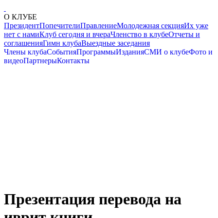
О КЛУБЕ
Президент
Попечители
Правление
Молодежная секция
Их уже
нет с нами
Клуб сегодня и вчера
Членство в клубе
Отчеты и
соглашения
Гимн клуба
Выездные заседания
Члены клуба
События
Программы
Издания
СМИ о клубе
Фото и
видео
Партнеры
Контакты
Презентация перевода на
иврит книги