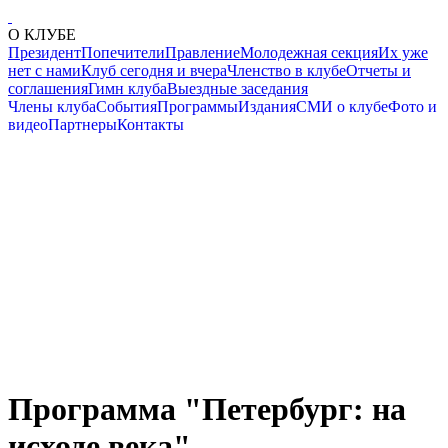
О КЛУБЕ
Президент
Попечители
Правление
Молодежная секция
Их уже
нет с нами
Клуб сегодня и вчера
Членство в клубе
Отчеты и
соглашения
Гимн клуба
Выездные заседания
Члены клуба
События
Программы
Издания
СМИ о клубе
Фото и
видео
Партнеры
Контакты
Программа "Петербург: на
исходе века"