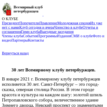
О КЛУБЕ
Президент
Попечители
Правление
Молодежная секция
Их уже
нет с нами
Клуб сегодня и вчера
Членство в клубе
Отчеты и
соглашения
Гимн клуба
Выездные заседания
Члены клуба
События
Программы
Издания
СМИ о клубе
Фото и
видео
Партнеры
Контакты
Вернуться назад
30 лет Всемирному клубу петербуржцев.
В январе 2021 г. Всемирному клубу петербуржцев
исполняется 30 лет. Санкт-Петербург – это город-
сказка, северная столица России. В этом городе
красота и культура на каждом шагу: золотой шпиль
Петропавловского собора, величественное здание
Зимнего дворца, Невский проспект со знаменитыми